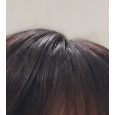
の養成に取り組んできました。地域の歯科クリニックの外来や
訪問での歯科診療のなかで、摂食嚥下障害の治療について、大
学の専門医から指導を受け、現場との情報連携を円滑に進めら
れるよう、クラウドファンディングを活用した遠隔支援システ
ムの運用も開始しています。日本が抱える医療課題に新潟から
先頭を切って挑む、真柄さんにお話を伺いました。 「診療が途
切る危うさ」──制度をつくった出発点 病院でのリハビリを終え
て在宅に戻った患者さんが、嚥下評価の継続も難しく、診療が
途切れてしまう、その現実が、約20年前の新潟大学病院にはあ
りました。 「入院していた時はリハビリ