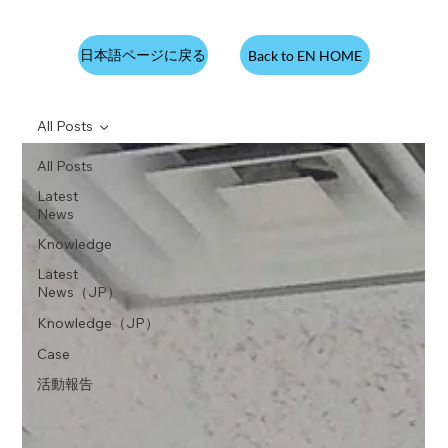
日本語ページに戻る
Back to EN HOME
All Posts
All Posts
Latest
News
Knowledge
Latest
News（JP）
Knowledge（JP）
Case
活動報告