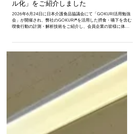
GOKURIを活用した「食べ方のデジタ
ル化」をご紹介しました
2026年6月24日に日本介護食品協議会にて「GOKURI活用勉強
会」が開催され、弊社のGOKURI®を活用した摂食・嚥下を含む
喫食行動の計測・解析技術をご紹介し、会員企業の皆様に体験
していただきました。 日本介護食品協議会🔗は、2002年4月の
設立以来、「食べやすさ」や「使いやすさ」に配慮した介護食
品を、ユニバーサルデザインフード（UDF）と定義して、自主
規格の整備、情報発信、普及啓発活動を通じて、介護食品分野
の健全な発展に取り組んでいます。特にその自主規格におい
て、食品の、かたさ、粘度、性状などに基づき、利用者が食品
を選びやすくするための区分形状等、食品メーカー共通の表示
について整備を進め、現在、UDFの登録製品は2,000種類を超え
るほどとなっています。 今回の勉強会では、弊社が医療・介護
現場で培ってきた、嚥下を中心とする誤嚥リスク管理や食事・
栄養管理への活用事例をご紹介しました。あわせて、食品を実
際に食べる際の咀嚼・嚥下を含む喫食行動をGOKURI®により計
測し、データとして可視化する技術を体験していただきまし
た。 GOKURI®を活用