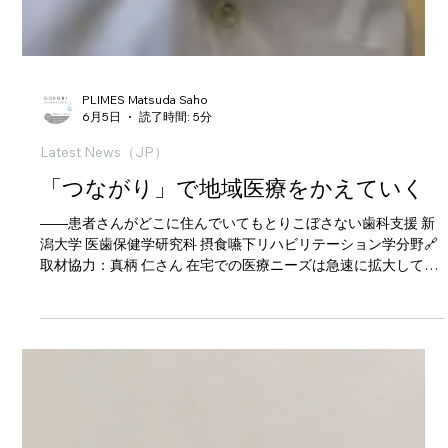
PLIMES Matsuda Saho
6月5日
読了時間: 5分
Latest News（JP）
「つながり」で地域医療をかえていく
——患者さんがどこに住んでいてもとりこぼさない歯科支援 新
潟大学 医歯保健学研究科 摂食嚥下リハビリテーション学分野🔗
取材協力：真柄 仁さん 在宅での医療ニーズは急速に拡大してい
ます。なかでも摂食嚥下障害は、誤嚥性肺炎や低栄養のリスク
と直結しますが、専門的に診ることができる医師・歯科医は全
国的に不足しています。新潟大学は2014年から新潟県歯科医師
会と連携し、「摂食嚥下治療登録医制度」を通じて専門歯科医