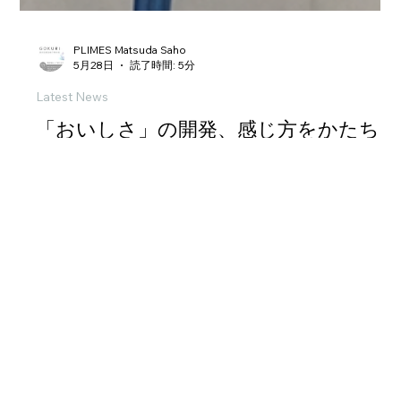
PLIMES Matsuda Saho
5月28日
読了時間: 5分
Latest News
「おいしさ」の開発、感じ方をかたち
と味に
——株式会社明治・久嶋さんの食品研究活用事例 株式会社 明治
研究本部🔗 取材協力：久嶋智子さん 研究分野： 高齢者向け食
品・摂食嚥下・食品物性評価 食品の開発において、「おいし
さ」や「食べやすさ」はどのように決まるのでしょうか。株式
会社明治で高齢者向け食品の物性評価・研究に携わってきた久
嶋さんは、長年、この問いに向き合ってきました。 「飲み込み