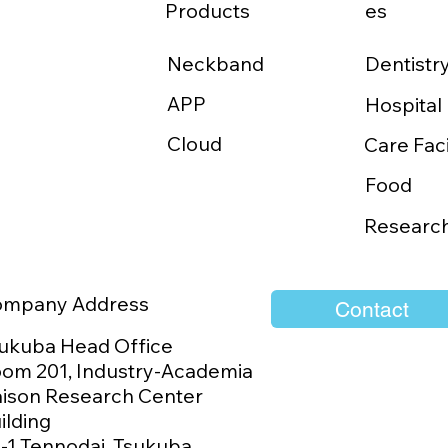
Products
es
Neckband
Dentistr
APP
Hospital
Cloud
Care Faci
Food
Researc
ompany Address
Contact
ukuba Head Office
om 201, Industry-Academia
aison Research Center
ilding
1-1 Tennodai, Tsukuba