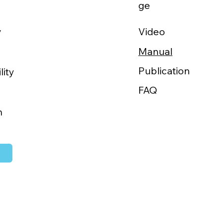
ge
Video
y
Manual
Publication
lity
FAQ
h