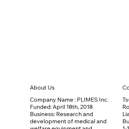
食嚥下治療登録医制度」を通じて専
門歯科医の養成に取り組んできまし
た。地域の歯科クリニックの外来や
訪問での歯科診療のなかで、摂食嚥
下障害の治療について、大学の専門
医から指導を受け、現場との情報連
携を円滑に進められるよう、クラウ
ドファンディングを活用した遠隔支
援システムの運用も開始していま
す。日本が抱える医療課題に新潟か
ら先頭を切って挑む、真柄さんにお
話を伺いました。 「診療が途切る危
C
About Us
うさ」──制度をつくった出発点 病院
でのリハビリを終えて在宅に戻った
Ts
Company Name : PLIMES Inc.
患者さんが、嚥下評価の継続も難し
Ro
Funded: April 18th,
2018
く、診療が途切れてしまう、その現
Li
Business: Research and
実が、約20年前の新潟大学病院には
Bu
development of medical and
ありました。 「入院していた時はリ
1-
welfare equipment and
ハビリ