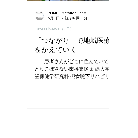
PLIMES Matsuda Saho
6月5日
読了時間: 5分
Latest News（JP）
「つながり」で地域医療
をかえていく
——患者さんがどこに住んでいても
とりこぼさない歯科支援 新潟大学 医
歯保健学研究科 摂食嚥下リハビリテ
ーション学分野🔗 取材協力：真柄 仁
さん 在宅での医療ニーズは急速に拡
大しています。なかでも摂食嚥下障
害は、誤嚥性肺炎や低栄養のリスク
と直結しますが、専門的に診ること
ができる医師・歯科医は全国的に不
足しています。新潟大学は2014年か
ら新潟県歯科医師会と連携し、「摂