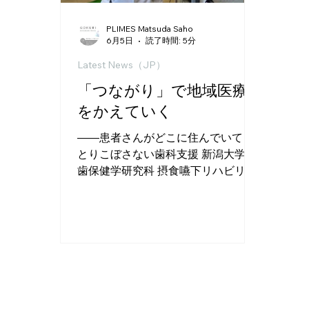
PLIMES Matsuda Saho
6月5日
読了時間: 5分
Latest News（JP）
「つながり」で地域医療
をかえていく
——患者さんがどこに住んでいても
とりこぼさない歯科支援 新潟大学 医
歯保健学研究科 摂食嚥下リハビリテ
ーション学分野🔗 取材協力：真柄 仁
さん 在宅での医療ニーズは急速に拡
大しています。なかでも摂食嚥下障
害は、誤嚥性肺炎や低栄養のリスク
と直結しますが、専門的に診ること
ができる医師・歯科医は全国的に不
足しています。新潟大学は2014年か
ら新潟県歯科医師会と連携し、「摂