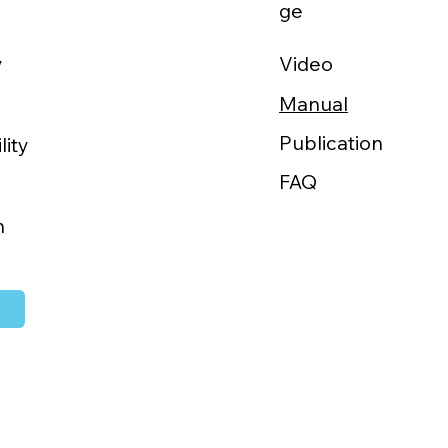
ge
Video
y
Manual
Publication
lity
FAQ
h