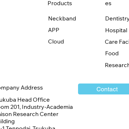
Products
es
Neckband
Dentistr
APP
Hospital
Cloud
Care Faci
Food
Researc
ompany Address
Contact
ukuba Head Office
om 201, Industry-Academia
aison Research Center
ilding
1-1 Tennodai, Tsukuba