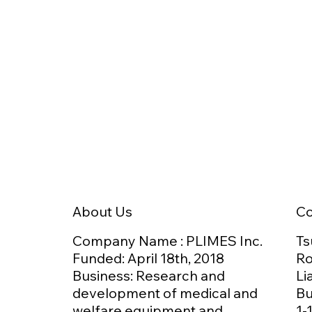
食嚥下治療登録医制度」を通じて専
門歯科医の養成に取り組んできまし
た。地域の歯科クリニックの外来や
訪問での歯科診療のなかで、摂食嚥
下障害の治療について、大学の専門
医から指導を受け、現場との情報連
携を円滑に進められるよう、クラウ
ドファンディングを活用した遠隔支
援システムの運用も開始していま
す。日本が抱える医療課題に新潟か
ら先頭を切って挑む、真柄さんにお
話を伺いました。 「診療が途切る危
C
About Us
うさ」──制度をつくった出発点 病院
でのリハビリを終えて在宅に戻った
Ts
Company Name : PLIMES Inc.
患者さんが、嚥下評価の継続も難し
Ro
Funded: April 18th,
2018
く、診療が途切れてしまう、その現
Li
Business: Research and
実が、約20年前の新潟大学病院には
Bu
development of medical and
ありました。 「入院していた時はリ
1-
welfare equipment and
ハビリ