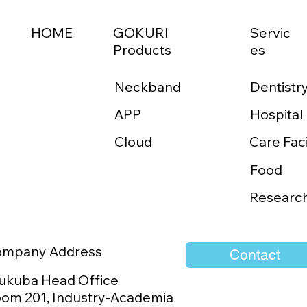
HOME
GOKURI
Servic
Products
es
Neckband
Dentistr
APP
abitz Medtech Co.,
「つながり」で地
Hospital
TDと販売代理店契約を締
えていく
Cloud
Care Faci
 「GOKURI」の台湾販売
開始
Food
Researc
ompany Address
Contact
ukuba Head Office
om 201, Industry-Academia