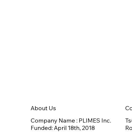
日本介護食品協議会 技術委員
台湾H
会にて、GOKURIを活用した
L
「食べ方のデジタル化」をご
結
紹介しました
を
C
About Us
Ts
Company Name : PLIMES Inc.
Ro
Funded: April 18th,
2018