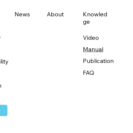
News
About
Knowled
ge
Video
y
Manual
域医療をか
Publication
lity
FAQ
h