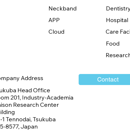
Neckband
Dentistr
APP
abitz Medtech Co.,
「つながり」で地
Hospital
TDと販売代理店契約を締
えていく
Cloud
Care Faci
 「GOKURI」の台湾販売
開始
Food
Researc
ompany Address
Contact
ukuba Head Office
om 201, Industry-Academia
aison Research Center
ilding
1-1 Tennodai, Tsukuba
5-8577, Japan