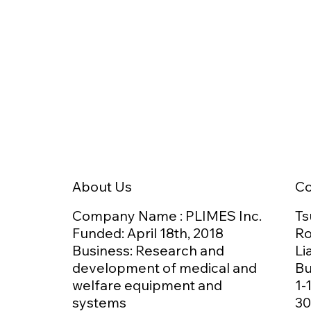
日本介護食品協議会 技術委員
台湾H
会にて、GOKURIを活用した
L
「食べ方のデジタル化」をご
結
紹介しました
を
C
About Us
Ts
Company Name : PLIMES Inc.
Ro
Funded: April 18th,
2018
Li
Business: Research and
Bu
development of medical and
1-
welfare equipment and
30
systems