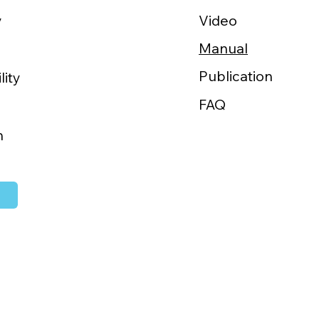
Video
y
Manual
域医療をか
Publication
lity
FAQ
h