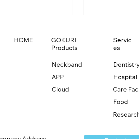
HOME
GOKURI
Servic
Products
es
Neckband
Dentistr
APP
abitz Medtech Co.,
「つながり」で地
Hospital
TDと販売代理店契約を締
えていく
Cloud
Care Faci
 「GOKURI」の台湾販売
開始
Food
Researc
ompany Address