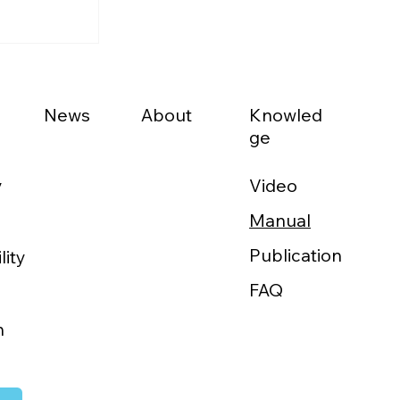
News
About
Knowled
ge
Video
y
Manual
域医療をか
Publication
lity
FAQ
h