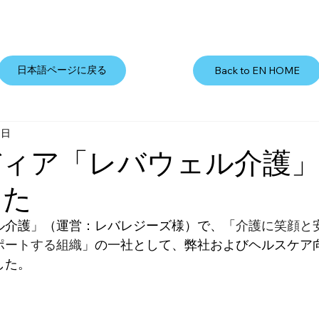
日本語ページに戻る
Back to EN HOME
1日
ディア「レバウェル介護
した
ル介護」（運営：レバレジーズ様）で、「
介護に笑顔と
ポートする組織
」の一社として、弊社およびヘルスケア
した。