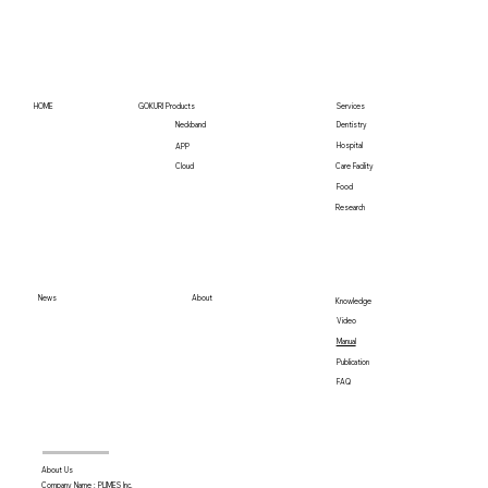
台湾Habitz Medtech Co., LTDと販売代理
店契約を締結 「GOKURI」の台湾販売
HOME
GOKURI Products
Services
を開始
Neckband
Dentistry
Hospital
APP
Care Facility
Cloud
Food
Research
News
About
Knowledge
Video
Manual
Publication
FAQ
About Us
Company Name : PLIMES Inc.