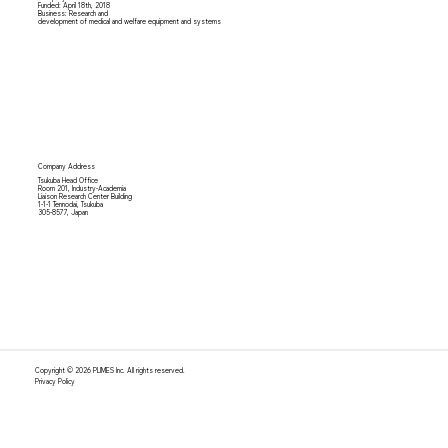
Funded: April 18th,
2018
Business: Research and
development of medical and welfare equipment and systems
Company Address
Tsukuba Head Office
Room 201, Industry-Academia
Liaison Research Center Building
1-1-1 Tennodai, Tsukuba
305-8577, Japan
Copyright © 2026 PLIMES Inc. All rights reserved.
Privacy Policy