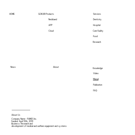
台湾Habitz Medtech Co., LTDと販売代理
店契約を締結 「GOKURI」の台湾販売
HOME
GOKURI Products
Services
を開始
Neckband
Dentistry
Hospital
APP
Care Facility
Cloud
Food
Research
News
About
Knowledge
Video
Manual
Publication
FAQ
About Us
Company Name : PLIMES Inc.
Funded: April 18th,
2018
Business: Research and
development of medical and welfare equipment and systems