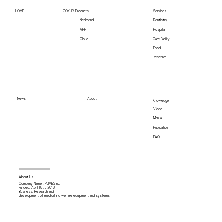
店契約を締結 「GOKURI」の台湾販売
HOME
GOKURI Products
Services
を開始
Neckband
Dentistry
Hospital
APP
Care Facility
Cloud
Food
Research
News
About
Knowledge
Video
Manual
Publication
FAQ
About Us
Company Name : PLIMES Inc.
Funded: April 18th,
2018
Business: Research and
development of medical and welfare equipment and systems