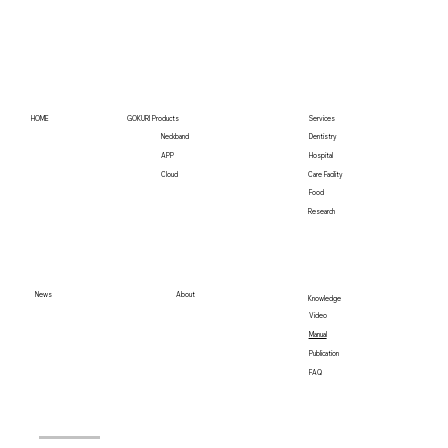
台湾Habitz Medtech Co., LTDと販売代理
店契約を締結 「GOKURI」の台湾販売
HOME
GOKURI Products
Services
を開始
Neckband
Dentistry
Hospital
APP
Care Facility
Cloud
Food
Research
News
About
Knowledge
Video
Manual
Publication
FAQ