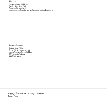
About Us
Company Name : PLIMES Inc.
Funded: April 18th,
2018
Business: Research and
development of medical and welfare equipment and systems
Company Address
Tsukuba Head Office
Room 201, Industry-Academia
Liaison Research Center Building
1-1-1 Tennodai, Tsukuba
305-8577, Japan
Copyright © 2026 PLIMES Inc. All rights reserved.
Privacy Policy