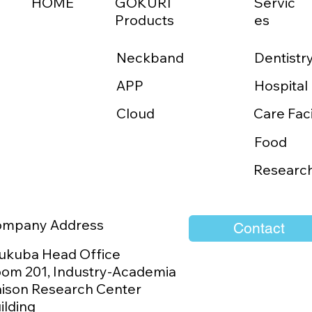
HOME
GOKURI
Servic
Products
es
Neckband
Dentistr
APP
abitz Medtech Co.,
「つながり」で地
Hospital
TDと販売代理店契約を締
えていく
Cloud
Care Faci
 「GOKURI」の台湾販売
開始
Food
Researc
ompany Address
Contact
ukuba Head Office
om 201, Industry-Academia
aison Research Center
ilding