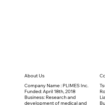
日本介護食品協議会 技術委員
台湾H
会にて、GOKURIを活用した
L
「食べ方のデジタル化」をご
結
紹介しました
を
C
About Us
Ts
Company Name : PLIMES Inc.
Ro
Funded: April 18th,
2018
Li
Business: Research and
Bu
development of medical and