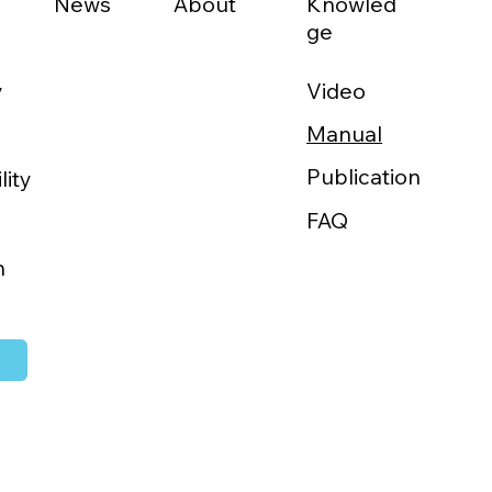
News
About
Knowled
ge
Video
y
Manual
域医療をか
Publication
lity
FAQ
h