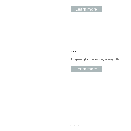
Learn more
APP
A companion application for assessing swallowing ability
Learn more
Cloud