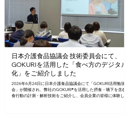
日本介護食品協議会 技術委員会にて、
GOKURIを活用した「食べ方のデジタル
化」をご紹介しました
2026年6月24日に日本介護食品協議会にて「GOKURI活用勉強
会」が開催され、弊社のGOKURI®を活用した摂食・嚥下を含む
食行動の計測・解析技術をご紹介し、会員企業の皆様に体験して
いただきました。 日本介護食品協議会🔗は、2002年4月の設立
来、「食べやすさ」や「使いやすさ」に配慮した介護食品を、ユ
ニバーサルデザインフード（UDF）と定義して、自主規格の整
備、情報発信、普及啓発活動を通じて、介護食品分野の健全な発
展に取り組んでいます。特にその自主規格において、食品の、か