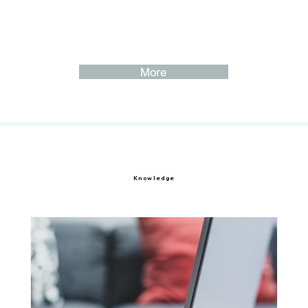
たさ、粘度、性状などに基づき、利用者が食品を選びやすくする
ための区分形状等、食品メーカー共通の表示について整備を進
め、現在、UDFの登録製品は2,000種類を超えるほどとなってい
ます。 今回の勉強会では、弊社が医療・介護現場で培ってきた
嚥下を中心とする誤嚥リスク管理や食事・栄養管理への活用事例
More
をご紹介しました。あわせて、食品を実際に食べる際の咀嚼・嚥
下を含む喫食行動をGOKURI®により計測し、データとして可視
する技術を体験していただきました。 GOKURI®を活用
Knowledge