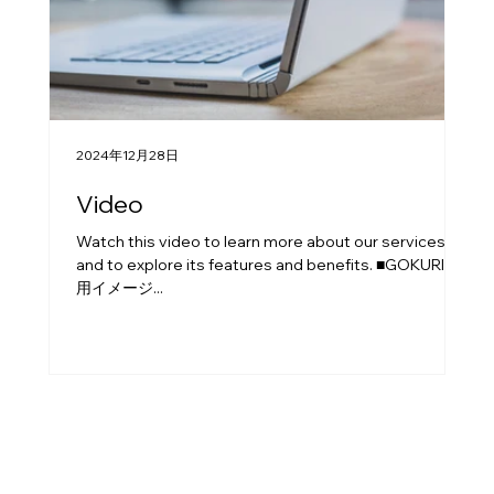
2024年12月28日
20
Video
Pu
Watch this video to learn more about our services
Ex
and to explore its features and benefits. ■GOKURI 利
upd
用イメージ...
Val
so
pha
Yoh
Ken
nu
ht
39
Tr