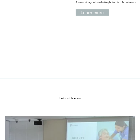
A secure storage and visualization platform for collaborative care
Learn more
Latest News