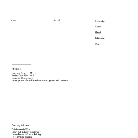
News
About
Knowledge
Video
Manual
Publication
FAQ
About Us
Company Name : PLIMES Inc.
Funded: April 18th,
2018
Business: Research and
development of medical and welfare equipment and systems
Company Address
Tsukuba Head Office
Room 201, Industry-Academia
Liaison Research Center Building
1-1-1 Tennodai, Tsukuba