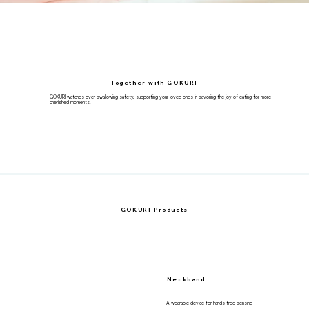
Together with GOKURI
GOKURI watches over swallowing safety, supporting your loved ones in savoring the joy of eating for more
cherished moments.
GOKURI Products
Neckband
A wearable device for hands-free sensing