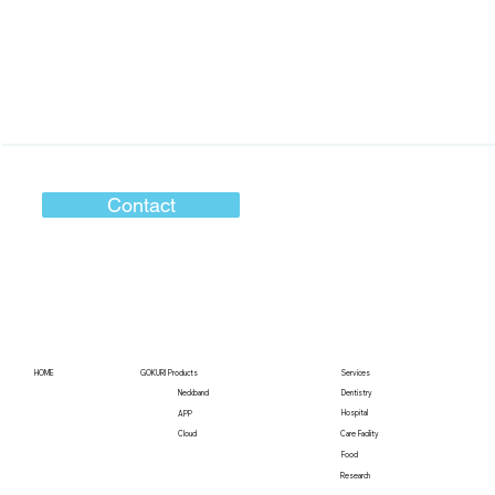
Contact
HOME
GOKURI Products
Services
Neckband
Dentistry
Hospital
APP
Care Facility
Cloud
Food
Research