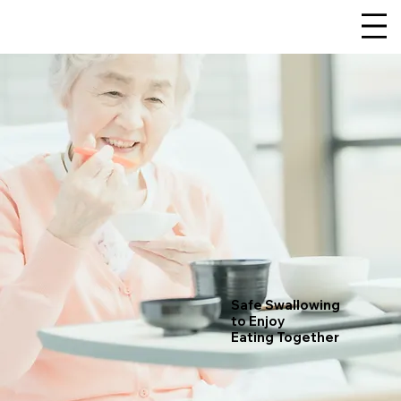
Safe Swallowing
to Enjoy
Eating Together