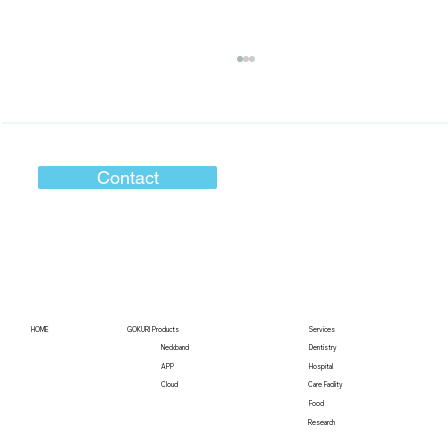
Contact
「つながり」で地域医療をかえていく
HOME
GOKURI Products
Services
Neckband
Dentistry
Hospital
APP
Care Facility
Cloud
Food
Research