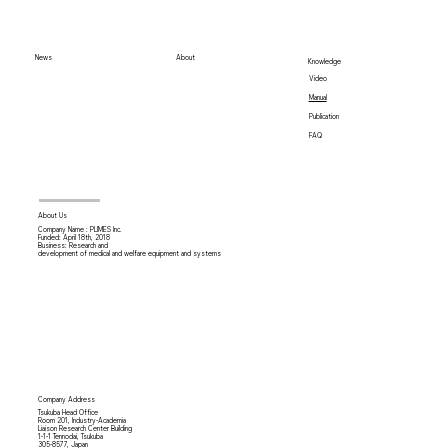
News
About
Knowledge
Video
Manual
Publication
FAQ
About Us
Company Name : PLIMES Inc.
Funded: April 18th,
2018
Business: Research and
development of medical and welfare equipment and systems
Company Address
Tsukuba Head Office
Room 201, Industry-Academia
Liaison Research Center Building
1-1-1 Tennodai, Tsukuba
305-8577, Japan