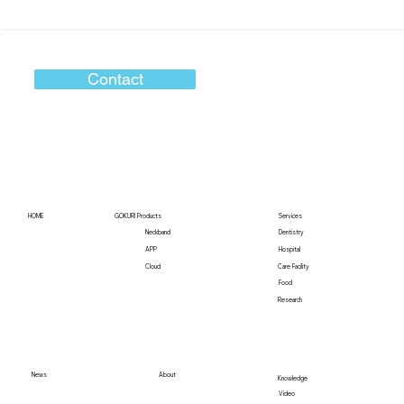
Contact
HOME
GOKURI Products
Services
Neckband
Dentistry
介護職向けメディア「レバウェル介護」に掲載さ
Hospital
APP
れました
Care Facility
Cloud
Food
Research
News
About
Knowledge
Video