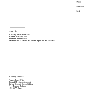
Manual
Publication
FAQ
About Us
Company Name : PLIMES Inc.
Funded: April 18th,
2018
Business: Research and
development of medical and welfare equipment and systems
Company Address
Tsukuba Head Office
Room 201, Industry-Academia
Liaison Research Center Building
1-1-1 Tennodai, Tsukuba
305-8577, Japan