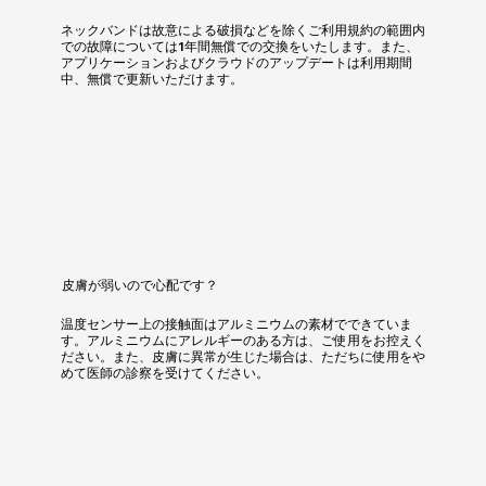
ネックバンドは故意による破損などを除くご利用規約の範囲内
での故障については1年間無償での交換をいたします。また、
アプリケーションおよびクラウドのアップデートは利用期間
中、無償で更新いただけます。
皮膚が弱いので心配です？
温度センサー上の接触面はアルミニウムの素材でできていま
す。アルミニウムにアレルギーのある方は、ご使用をお控えく
ださい。また、皮膚に異常が生じた場合は、ただちに使用をや
めて医師の診察を受けてください。