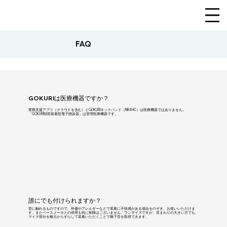
FAQ
GOKURIは医療機器ですか？
業務支援アプリ（クラウドを含む）とGOKURIネックバンド（NB4HC）は医療機器ではありません。
「GOKURI頸部装着型電子聴診器」は管理医療機器です。
誰にでも付けられますか？
首に触れるものですので、外傷やアレルギーなどで装着に不快感がある場合をのぞき、お使いいただけま
す。またペースメーカとの併用も特に制限はございません。ワンサイズですが、首まわりの大きい方でも、
マイク部分を喉元からずらして装着いただくことで嚥下音を取得できます。