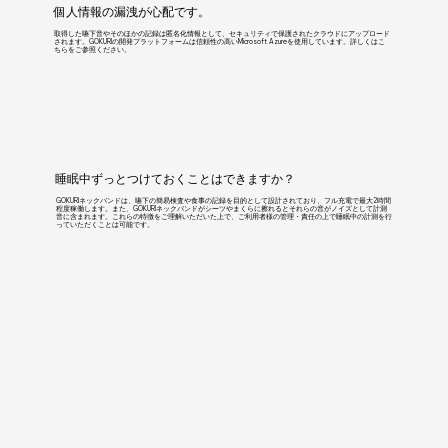
個人情報の漏洩が心配です。
取得した嚥下音やそのほかの記録は匿名化情報として、セキュリティで保護されたクラウドにアップロード
されます。GOKURIの開発プラットフォームは信頼性の高いMicrosoft Azureを使用しています。詳しくはこ
ちらをご参照ください。
睡眠中ずっとつけておくことはできますか？
GOKURIネックバンドは、嚥下の簡易検査や食事の記録を目的として設計されており、フル充電で最大2時間
程度稼働します。また、GOKURIネックバンドがシーツやまくらに擦れるとそれらの音がノイズとして計測
音に含まれます。これらの特徴をご理解いただいた上で、ご利用者様の管理・責任の上で睡眠中の計測を行
っていただくことは可能です。