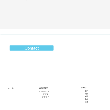
Contact
サービス
GOKURI製品
​ホーム
​歯科
​ネックバンド
​病院
​アプリ
​施設
​クラウド
​食品
​研究