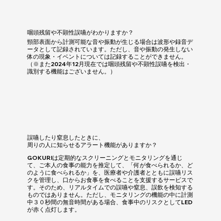
咽頭残留や不顕性誤嚥がわかりますか？
頸部表面から計測可能な音や振動が生じる場合は波形や録音デ
ータとして記録されています。ただし、音や振動の発生しない
体の現象・イベントについては記録することができません。
（※また2024年12月現在では咽頭残留や不顕性誤嚥を検出・
識別する機能はございません。）
誤嚥したり窒息したときに、
周りの人に知らせるアラート機能がありますか？
GOKURIは定期的なスクリーニングとモニタリングを通じ
て、ご本人の食事の能力を推定して、「何が食べられるか、ど
のように食べられるか」を、医療者や介護者とともに誤嚥リス
クを管理し、口からお食事を食べることを支援するサービスで
す。そのため、リアルタイムでの誤嚥や窒息、誤飲を検知する
ものではありません。ただし、モニタリングの機能の中に計測
中３０秒間の無音時間がある場合、食事中のリスクとしてLED
が赤く点灯します。