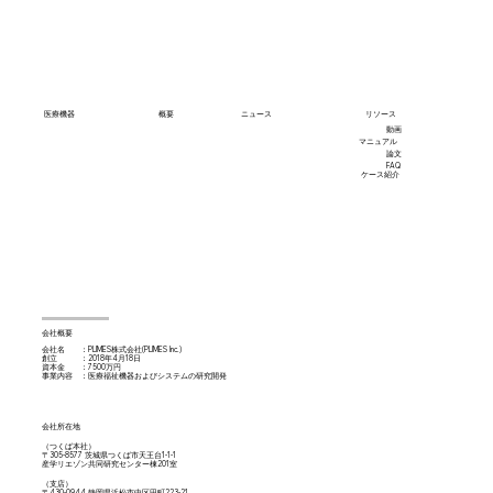
リソース
医療機器
​概要
ニュース
​動画
​マニュアル
論文
​FAQ
​ケース紹介
会社概要
会社名 ：PLIMES株式会社(PLIMES Inc.)
創立 ：2018年4月18日
資本金 ：7500万円
事業内容 ：医療福祉機器およびシステムの研究開発
会社所在地
（つくば本社）
〒305-8577 茨城県つくば市天王台1-1-1
産学リエゾン共同研究センター棟201室
（支店）
〒430-0944 静岡県浜松市中区田町223-21