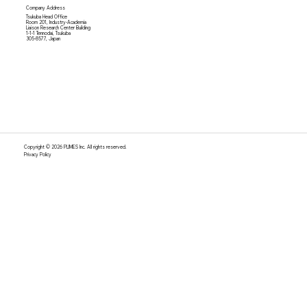
Company Address
Tsukuba Head Office
Room 201, Industry-Academia
Liaison Research Center Building
1-1-1 Tennodai, Tsukuba
305-8577, Japan
Copyright © 2026 PLIMES Inc. All rights reserved.
Privacy Policy