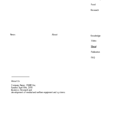
Food
Research
News
About
Knowledge
Video
Manual
Publication
FAQ
About Us
Company Name : PLIMES Inc.
Funded: April 18th,
2018
Business: Research and
development of medical and welfare equipment and systems