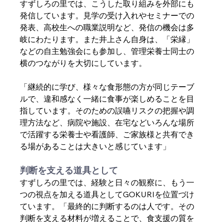
すずしろの里では、こうした取り組みを外部にも
発信しています。見学の受け入れやセミナーでの
発表、高校生への職業説明など、発信の機会は多
岐にわたります。また井上さん自身は、「栄縁」
などの自主勉強会にも参加し、管理栄養士同士の
横のつながりを大切にしています。
「継続的に学び、様々な食形態の方が同じテーブ
ルで、違和感なく一緒に食事が楽しめることを目
指しています。そのための誤嚥リスクの把握や調
理方法など、病院や施設、在宅などいろんな場所
で活躍する栄養士や看護師、ご家族様と共有でき
る場があることは大きいと感じています」
判断を支える道具として
すずしろの里では、経験と日々の観察に、もう一
つの視点を加える道具としてGOKURIを位置づけ
ています。「最終的に判断するのは人です。その
判断を支える材料が増えることで、食支援の質を