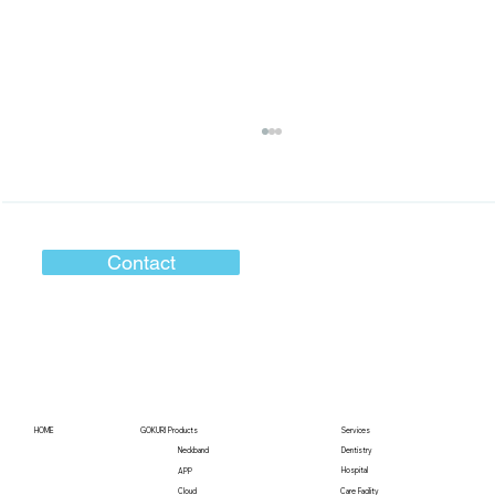
Contact
「おいしさ」の開発、感じ方をかたちと
味に
HOME
GOKURI Products
Services
Neckband
Dentistry
Hospital
APP
Care Facility
Cloud